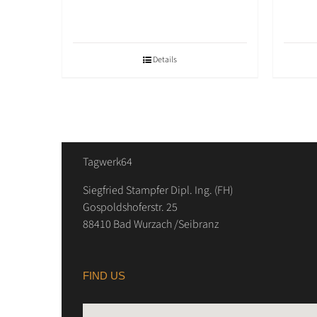
Details
Tagwerk64
Siegfried Stampfer Dipl. Ing. (FH)
Gospoldshoferstr. 25
88410 Bad Wurzach /Seibranz
FIND US