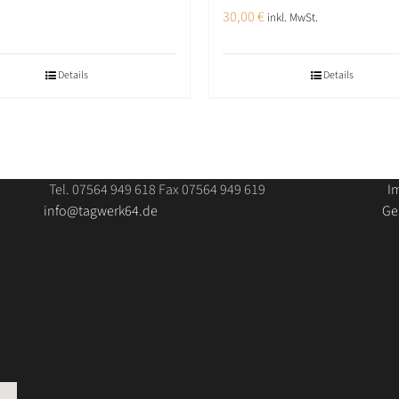
30,00
€
inkl. MwSt.
Details
Details
Tel. 07564 949 618 Fax 07564 949 619
I
info@tagwerk64.de
Ge