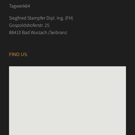
Tagwerk64
Siegfried Stampfer Dipl. Ing. (FH)
Gospoldshoferstr. 25
88410 Bad Wurzach /Seibranz
FIND US